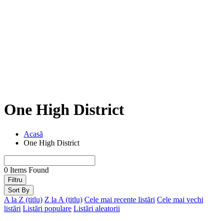
One High District
Acasă
One High District
0
Items Found
Filtru
Sort By
A la Z (titlu)
Z la A (titlu)
Cele mai recente listări
Cele mai vechi
listări
Listări populare
Listări aleatorii