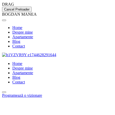
DRAG
Cancel Preloader
B
O
G
D
A
N
M
A
N
E
A
Home
Despre mine
Apartamente
Blog
Contact
Home
Despre mine
Apartamente
Blog
Contact
Programează o vizionare