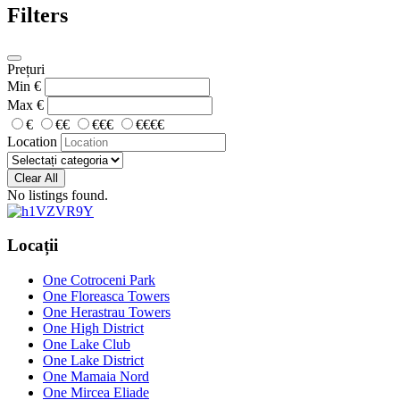
Filters
Prețuri
Min
€
Max
€
€
€€
€€€
€€€€
Location
Clear All
No listings found.
Locații
One Cotroceni Park
One Floreasca Towers
One Herastrau Towers
One High District
One Lake Club
One Lake District
One Mamaia Nord
One Mircea Eliade