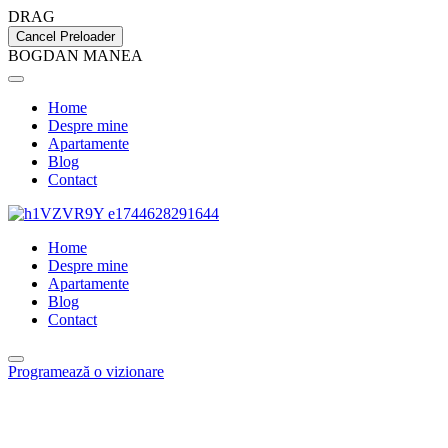
DRAG
Cancel Preloader
B
O
G
D
A
N
M
A
N
E
A
Home
Despre mine
Apartamente
Blog
Contact
Home
Despre mine
Apartamente
Blog
Contact
Programează o vizionare