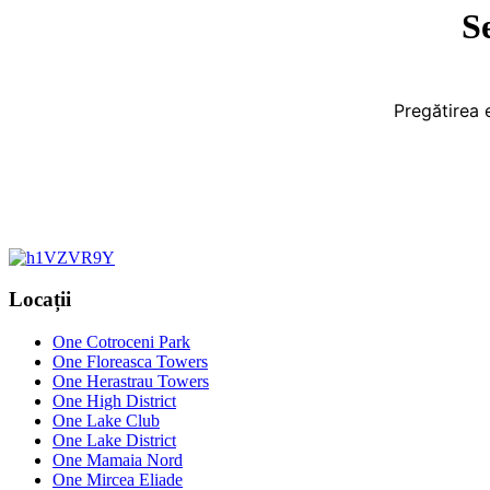
S
Pregătirea 
Locații
One Cotroceni Park
One Floreasca Towers
One Herastrau Towers
One High District
One Lake Club
One Lake District
One Mamaia Nord
One Mircea Eliade